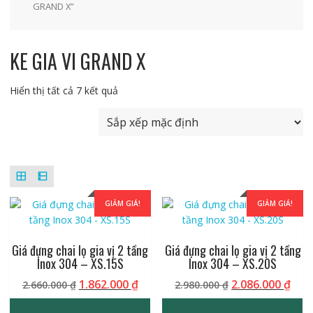
GRAND X”
KE GIA VI GRAND X
Hiển thị tất cả 7 kết quả
GIẢM GIÁ!
GIẢM GIÁ!
Giá đựng chai lọ gia vị 2 tầng
Giá đựng chai lọ gia vị 2 tầng
Inox 304 – XS.15S
Inox 304 – XS.20S
Giá
Giá
Giá
Giá
1.862.000
₫
2.086.000
₫
2.660.000
₫
2.980.000
₫
gốc
hiện
gốc
hiệ