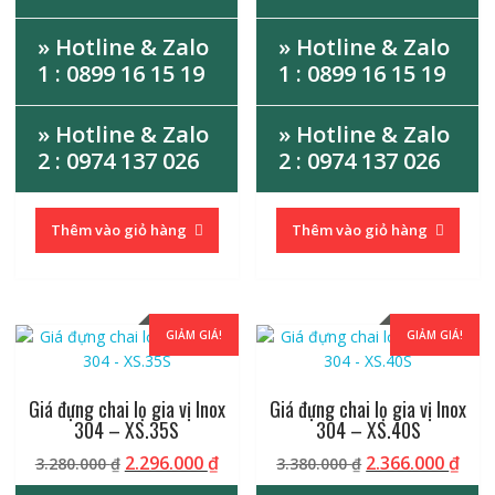
» Hotline & Zalo
» Hotline & Zalo
1 : 0899 16 15 19
1 : 0899 16 15 19
» Hotline & Zalo
» Hotline & Zalo
2 : 0974 137 026
2 : 0974 137 026
Thêm vào giỏ hàng
Thêm vào giỏ hàng
GIẢM GIÁ!
GIẢM GIÁ!
Giá đựng chai lọ gia vị Inox
Giá đựng chai lọ gia vị Inox
304 – XS.35S
304 – XS.40S
Giá
Giá
Giá
Giá
2.296.000
₫
2.366.000
₫
3.280.000
₫
3.380.000
₫
gốc
hiện
gốc
hiệ