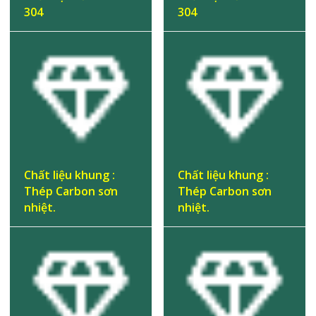
304
304
Chất liệu khung :
Chất liệu khung :
Thép Carbon sơn
Thép Carbon sơn
nhiệt.
nhiệt.