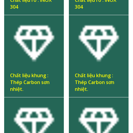
304
304
Chất liệu khung :
Chất liệu khung :
Thép Carbon sơn
Thép Carbon sơn
nhiệt.
nhiệt.