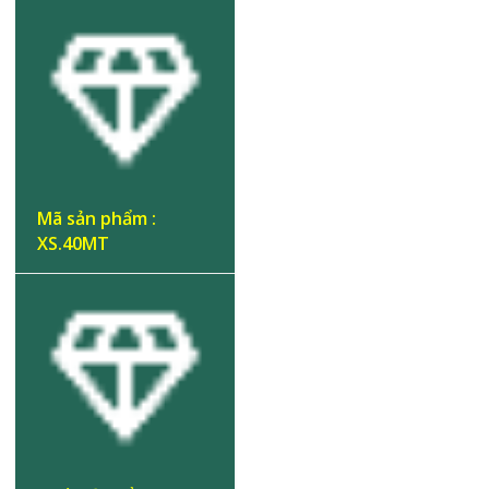
là:
tại
10.060.000 ₫.
là:
7.042.000 ₫.
Mã sản phẩm :
XS.40MT