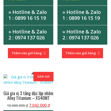
» Hotline & Zalo
» Hotline & Zalo
1 : 0899 16 15 19
1 : 0899 16 15 19
» Hotline & Zalo
» Hotline & Zalo
2 : 0974 137 026
2 : 0974 137 026
Thêm vào giỏ hàng
Thêm vào giỏ hàng
GIẢM GIÁ!
Giá gia vị 3 tầng độc lập nhôm
Alloy Titanium – XS40MT
Giá
Giá
7.042.000
₫
10.060.000
₫
gốc
hiện