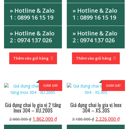
» Hotline & Zalo
» Hotline & Zalo
1 : 0899 16 15 19
1 : 0899 16 15 19
» Hotline & Zalo
» Hotline & Zalo
2 : 0974 137 026
2 : 0974 137 026
Thêm vào giỏ hàng
Thêm vào giỏ hàng
GIẢM GIÁ!
GIẢM GIÁ!
Giá đựng chai lọ gia vị 2 tầng
Giá đựng chai lọ gia vị Inox
Inox 304 – XU.200S
304 – XS.30S
Giá
Giá
Giá
Giá
1.862.000
₫
2.226.000
₫
2.660.000
₫
3.180.000
₫
gốc
hiện
gốc
hiệ