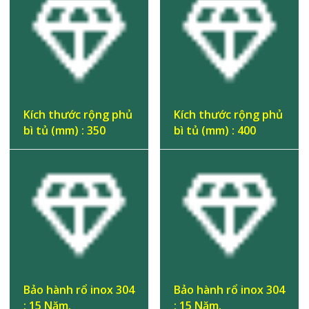
Kích thước rộng phủ
Kích thước rộng phủ
bì tủ (mm) : 350
bì tủ (mm) : 400
Bảo hành rổ inox 304
Bảo hành rổ inox 304
: 15 Năm.
: 15 Năm.