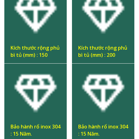
Kích thước rộng phủ
Kích thước rộng phủ
bì tủ (mm) : 150
bì tủ (mm) : 200
Bảo hành rổ inox 304
Bảo hành rổ inox 304
: 15 Năm.
: 15 Năm.