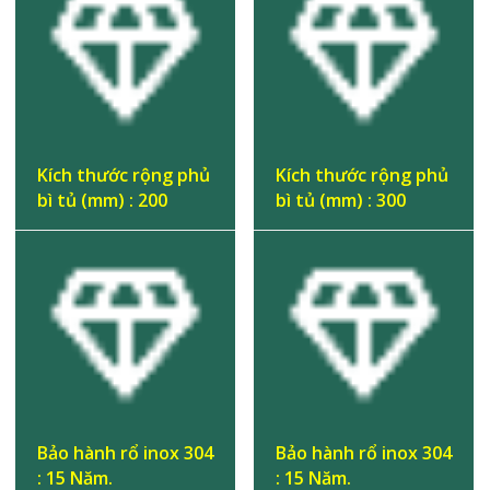
Kích thước rộng phủ
Kích thước rộng phủ
bì tủ (mm) : 200
bì tủ (mm) : 300
Bảo hành rổ inox 304
Bảo hành rổ inox 304
: 15 Năm.
: 15 Năm.