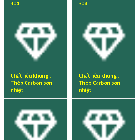
304
304
Chất liệu khung :
Chất liệu khung :
Thép Carbon sơn
Thép Carbon sơn
nhiệt.
nhiệt.