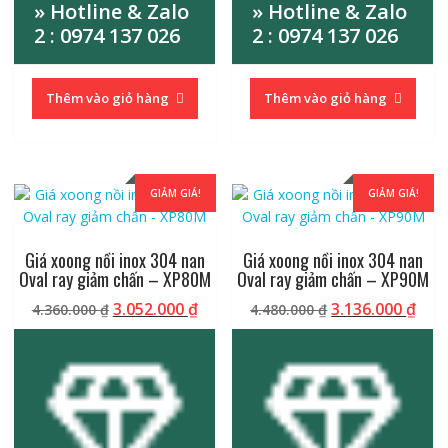
» Hotline & Zalo
» Hotline & Zalo
2 : 0974 137 026
2 : 0974 137 026
Thêm vào giỏ hàng
Thêm vào giỏ hàng
GIẢM GIÁ!
GIẢM GIÁ!
Giá xoong nồi inox 304 nan
Giá xoong nồi inox 304 nan
Oval ray giảm chấn – XP80M
Oval ray giảm chấn – XP90M
Giá
Giá
Giá
Giá
3.052.000
₫
3.136.000
₫
4.360.000
₫
4.480.000
₫
gốc
hiện
gốc
hiệ
là:
tại
là:
tại
4.360.000 ₫.
là:
4.480.000 ₫.
là:
3.052.000 ₫.
3.13