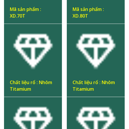
Mã sản phẩm :
Mã sản phẩm :
XD.70T
XD.80T
Chất liệu rổ : Nhôm
Chất liệu rổ : Nhôm
Titamium
Titamium