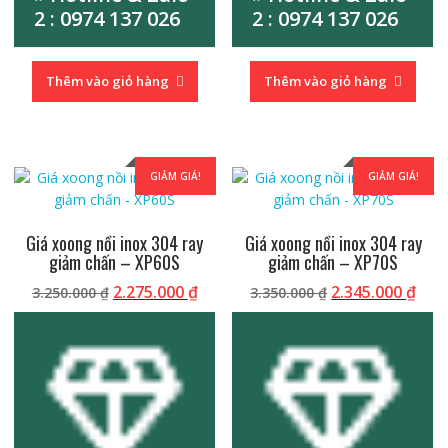
2 : 0974 137 026
2 : 0974 137 026
Thêm vào giỏ hàng
Thêm vào giỏ hàng
GIẢM GIÁ!
GIẢM GIÁ!
Giá xoong nồi inox 304 ray
Giá xoong nồi inox 304 ray
giảm chấn – XP60S
giảm chấn – XP70S
Giá
Giá
Giá
Giá
2.275.000
₫
2.345.000
₫
3.250.000
₫
3.350.000
₫
gốc
hiện
gốc
hiệ
là:
tại
là:
tại
3.250.000 ₫.
là:
3.350.000 ₫.
là:
2.275.000 ₫.
2.34