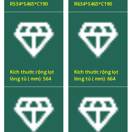
R534*S465*C190
R634*S465*C190
Kích thước rộng lọt
Kích thước rộng lọt
lòng tủ ( mm): 564
lòng tủ ( mm): 664