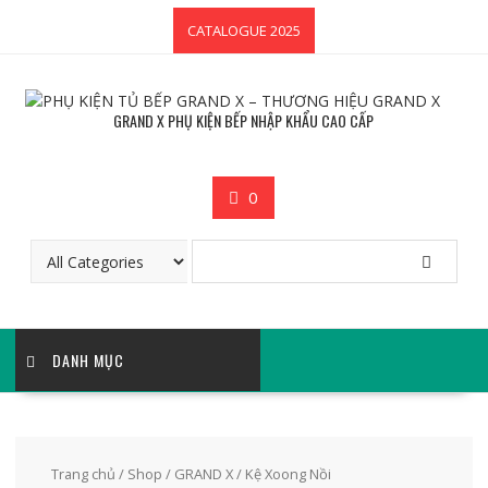
Skip
CATALOGUE 2025
to
content
GRAND X PHỤ KIỆN BẾP NHẬP KHẨU CAO CẤP
0
DANH MỤC
Trang chủ
/
Shop
/
GRAND X
/ Kệ Xoong Nồi