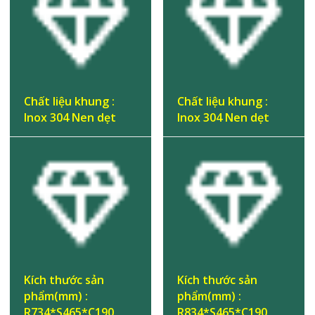
Chất liệu khung :
Chất liệu khung :
Inox 304 Nen dẹt
Inox 304 Nen dẹt
Kích thước sản
Kích thước sản
phẩm(mm) :
phẩm(mm) :
R734*S465*C190
R834*S465*C190