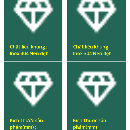
Chất liệu khung :
Chất liệu khung :
Inox 304 Nen dẹt
Inox 304 Nen dẹt
Kích thước sản
Kích thước sản
phẩm(mm) :
phẩm(mm) :