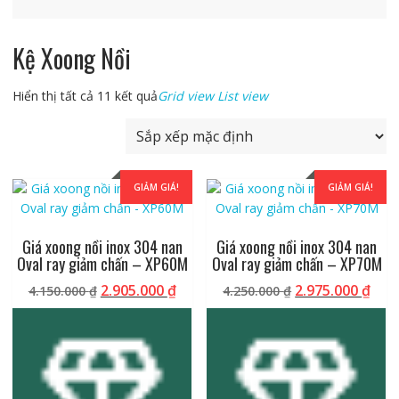
Kệ Xoong Nồi
Hiển thị tất cả 11 kết quả
Grid view
List view
GIẢM GIÁ!
GIẢM GIÁ!
Giá xoong nồi inox 304 nan
Giá xoong nồi inox 304 nan
Oval ray giảm chấn – XP60M
Oval ray giảm chấn – XP70M
Giá
Giá
Giá
Giá
2.905.000
₫
2.975.000
₫
4.150.000
₫
4.250.000
₫
gốc
hiện
gốc
hiệ
là:
tại
là:
tại
4.150.000 ₫.
là:
4.250.000 ₫.
là:
2.905.000 ₫.
2.97