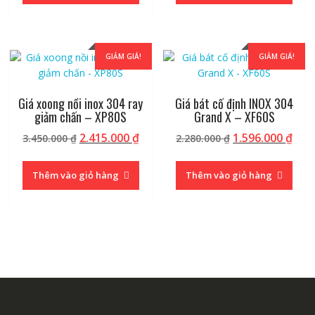
2.366.000 ₫.
7.6
GIẢM GIÁ!
GIẢM GIÁ!
Giá xoong nồi inox 304 ray
Giá bát cố định INOX 304
giảm chấn – XP80S
Grand X – XF60S
Giá
Giá
Giá
Giá
2.415.000
₫
1.596.000
₫
3.450.000
₫
2.280.000
₫
gốc
hiện
gốc
hiệ
là:
tại
là:
tại
Thêm vào giỏ hàng
Thêm vào giỏ hàng
3.450.000 ₫.
là:
2.280.000 ₫.
là:
2.415.000 ₫.
1.59