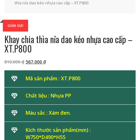
thìa nỉa dao kéo nhựa cao cấp – XT.P800
GIẢM GIÁ!
Khay chia thìa nỉa dao kéo nhựa cao cấp –
XT.P800
Giá
Giá
810.000
₫
567.000
₫
gốc
hiện
là:
tại
Mã sản phẩm : XT.P800
810.000 ₫.
là:
567.000 ₫.
Chất liệu : Nhựa PP
Màu sắc : Xám đen.
Kích thước sản phẩm(mm) :
W750*D490*H55