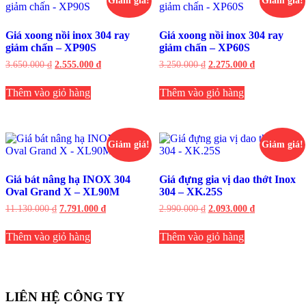
Giảm giá!
Giảm giá!
Giá xoong nồi inox 304 ray
Giá xoong nồi inox 304 ray
giảm chấn – XP90S
giảm chấn – XP60S
Giá
Giá
Giá
Giá
3.650.000
₫
2.555.000
₫
3.250.000
₫
2.275.000
₫
gốc
hiện
gốc
hiện
là:
tại
là:
tại
Thêm vào giỏ hàng
Thêm vào giỏ hàng
3.650.000 ₫.
là:
3.250.000 ₫.
là:
2.555.000 ₫.
2.275.000 ₫.
Giảm giá!
Giảm giá!
Giá bát nâng hạ INOX 304
Giá đựng gia vị dao thớt Inox
Oval Grand X – XL90M
304 – XK.25S
Giá
Giá
Giá
Giá
11.130.000
₫
7.791.000
₫
2.990.000
₫
2.093.000
₫
gốc
hiện
gốc
hiện
là:
tại
là:
tại
Thêm vào giỏ hàng
Thêm vào giỏ hàng
11.130.000 ₫.
là:
2.990.000 ₫.
là:
7.791.000 ₫.
2.093.000 ₫.
LIÊN HỆ CÔNG TY