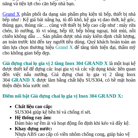
năng và tiện lợi cho căn bếp nhà bạn.
Grand X
phân phối đa dạng sản phẩm phụ kiện tủ bếp, thiết bị nhà
bếp như : Kệ giá bát nâng hạ, tủ đồ khô, kệ gia vị dao thớt, kệ góc,
thùng gạo, thùng rác… cùng với thiết bị bếp cao cấp như : máy rửa
chén, lò nướng, lò vi sóng, bếp từ, bếp hồng ngoại, hút mùi, nồi
chiên không dầu … Sản phẩm được nhà máy kiểm định chất lượng,
an toàn trước khi đến tay người tiêu dùng. Quý khách hoàn toàn an
tâm lựa chọn thương hiệu
Grand X
để tăng tính hiện đại, thẩm mỹ
cho không gian bếp đẹp.
Giá đựng chai lọ gia vị 2 tầng Inox 304 GRAND X
là một loại kệ
được thiết kế để đựng các loại gia vị và các vật dụng khác liên quan
đến việc nấu nướng. Giá đựng chai lọ gia vị 2 tầng Inox
304
GRAND X
được làm bằng chất liệu SUS304, có bề mặt hoàn
thiện điện hóa xước mờ.
Điểm nổi bật Giá đựng chai lọ gia vị Inox 304 GRAND X:
Chất liệu cao cấp:
SUS304 giúp kệ bền bỉ và chống rỉ sét.
Hệ thống ray âm:
Đảm bảo sự êm ái và hoạt động ổn định khi kéo và đẩy kệ.
Khay đựng nước:
Nhựa ABS cao cấp có viền nhôm chống cong, giúp bảo vệ