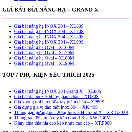
GIÁ BÁT ĐĨA NÂNG HẠ – GRAND X
Giá bát nâng hạ INOX 304 – XL60S
Giá bát nâng hạ INOX 304 – XL70S
Giá bát nâng hạ INOX 304 – XL80S
Giá bát nâng hạ INOX 304 – XL90S
Giá bát nâng hạ Oval – XL60M
Giá bát nâng hạ Oval – XL70M
Giá bát nâng hạ Oval – XL80M
Giá bát nâng hạ Oval – XL90M
TOP 7 PHỤ KIỆN YÊU THÍCH 2025
Giá bát nâng hạ INOX 304 Grand X – XL80S
Giá bát đĩa inox 304 ray giảm chấn – XD80S
Giá xoong nồi inox 304 ray giảm chấn – XP80S
Giá đựng gia vị dao thớt Inox 304 – XK.40S
Thùng gạo gương đen 20kg Inox 304 Grand X – XR.G302B
Thùng rác đôi âm tủ ray kéo Grand X – XW.D30M
Khay chia thìa nỉa dao kéo nhựa cao cấp – XT.P800