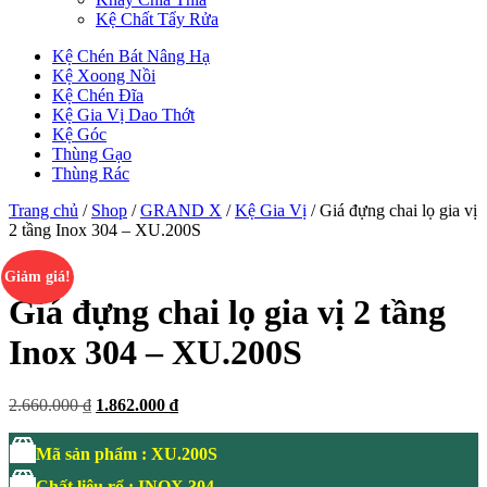
Kệ Chất Tẩy Rửa
Kệ Chén Bát Nâng Hạ
Kệ Xoong Nồi
Kệ Chén Đĩa
Kệ Gia Vị Dao Thớt
Kệ Góc
Thùng Gạo
Thùng Rác
Trang chủ
/
Shop
/
GRAND X
/
Kệ Gia Vị
/ Giá đựng chai lọ gia vị
2 tầng Inox 304 – XU.200S
Giảm giá!
Giá đựng chai lọ gia vị 2 tầng
Inox 304 – XU.200S
Giá
Giá
2.660.000
₫
1.862.000
₫
gốc
hiện
là:
tại
Mã sản phẩm : XU.200S
2.660.000 ₫.
là:
1.862.000 ₫.
Chất liệu rổ : INOX 304