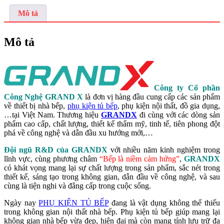
XU.200S
Mô tả
số
lượng
Mô tả
Công ty Cổ phần
Công Nghệ GRAND X
là đơn vị hàng đầu cung cấp các sản phẩm
về thiết bị nhà bếp,
phụ kiện tủ bếp
, phụ kiện nội thất, đồ gia dụng,
…tại Việt Nam. Thương hiệu
GRANDX
đi cùng với các dòng sản
phẩm cao cấp, chất lượng, thiết kế thẩm mỹ, tinh tế, tiên phong đột
phá về công nghệ và dẫn đầu xu hướng mới,…
Đội ngũ R&D của GRANDX
với nhiều năm kinh nghiệm trong
lĩnh vực, cùng phương châm
“Bếp là niềm cảm hứng”
,
GRANDX
có khát vọng mang lại sự chất lượng trong sản phẩm, sắc nét trong
thiết kế, sáng tạo trong không gian, dẫn đầu về công nghệ, và sau
cùng là tiện nghi và đẳng cấp trong cuộc sống.
Ngày nay
PHỤ KIỆN TỦ BẾP
đang là vật dụng không thể thiếu
trong không gian nội thất nhà bếp. Phụ kiện tủ bếp giúp mang lại
không gian nhà bếp vừa đẹp, hiện đại mà còn mang tính lưu trữ đa