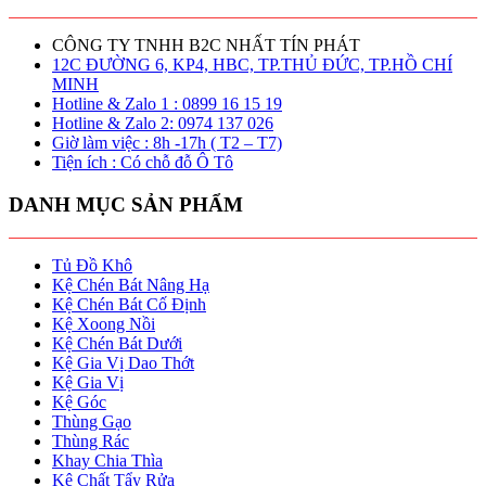
CÔNG TY TNHH B2C NHẤT TÍN PHÁT
12C ĐƯỜNG 6, KP4, HBC, TP.THỦ ĐỨC, TP.HỒ CHÍ
MINH
Hotline & Zalo 1 : 0899 16 15 19
Hotline & Zalo 2: 0974 137 026
Giờ làm việc : 8h -17h ( T2 – T7)
Tiện ích : Có chỗ đỗ Ô Tô
DANH MỤC SẢN PHẨM
Tủ Đồ Khô
Kệ Chén Bát Nâng Hạ
Kệ Chén Bát Cố Định
Kệ Xoong Nồi
Kệ Chén Bát Dưới
Kệ Gia Vị Dao Thớt
Kệ Gia Vị
Kệ Góc
Thùng Gạo
Thùng Rác
Khay Chia Thìa
Kệ Chất Tẩy Rửa