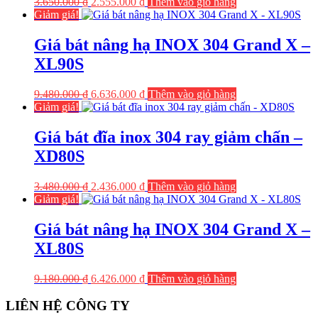
Giá
Giá
3.650.000
₫
2.555.000
₫
Thêm vào giỏ hàng
gốc
hiện
Giảm giá!
là:
tại
3.650.000 ₫.
là:
Giá bát nâng hạ INOX 304 Grand X –
2.555.000 ₫.
XL90S
Giá
Giá
9.480.000
₫
6.636.000
₫
Thêm vào giỏ hàng
gốc
hiện
Giảm giá!
là:
tại
9.480.000 ₫.
là:
Giá bát đĩa inox 304 ray giảm chấn –
6.636.000 ₫.
XD80S
Giá
Giá
3.480.000
₫
2.436.000
₫
Thêm vào giỏ hàng
gốc
hiện
Giảm giá!
là:
tại
3.480.000 ₫.
là:
Giá bát nâng hạ INOX 304 Grand X –
2.436.000 ₫.
XL80S
Giá
Giá
9.180.000
₫
6.426.000
₫
Thêm vào giỏ hàng
gốc
hiện
là:
tại
LIÊN HỆ CÔNG TY
9.180.000 ₫.
là: