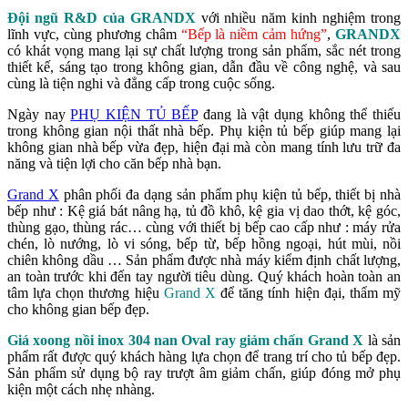
Đội ngũ R&D của GRANDX
với nhiều năm kinh nghiệm trong
lĩnh vực, cùng phương châm
“Bếp là niềm cảm hứng”
,
GRANDX
có khát vọng mang lại sự chất lượng trong sản phẩm, sắc nét trong
thiết kế, sáng tạo trong không gian, dẫn đầu về công nghệ, và sau
cùng là tiện nghi và đẳng cấp trong cuộc sống.
Ngày nay
PHỤ KIỆN TỦ BẾP
đang là vật dụng không thể thiếu
trong không gian nội thất nhà bếp. Phụ kiện tủ bếp giúp mang lại
không gian nhà bếp vừa đẹp, hiện đại mà còn mang tính lưu trữ đa
năng và tiện lợi cho căn bếp nhà bạn.
Grand X
phân phối đa dạng sản phẩm phụ kiện tủ bếp, thiết bị nhà
bếp như : Kệ giá bát nâng hạ, tủ đồ khô, kệ gia vị dao thớt, kệ góc,
thùng gạo, thùng rác… cùng với thiết bị bếp cao cấp như : máy rửa
chén, lò nướng, lò vi sóng, bếp từ, bếp hồng ngoại, hút mùi, nồi
chiên không dầu … Sản phẩm được nhà máy kiểm định chất lượng,
an toàn trước khi đến tay người tiêu dùng. Quý khách hoàn toàn an
tâm lựa chọn thương hiệu
Grand X
để tăng tính hiện đại, thẩm mỹ
cho không gian bếp đẹp.
Giá xoong nồi inox 304 nan Oval ray giảm chấn Grand X
là sản
phẩm rất được quý khách hàng lựa chọn để trang trí cho tủ bếp đẹp.
Sản phẩm sử dụng bộ ray trượt âm giảm chấn, giúp đóng mở phụ
kiện một cách nhẹ nhàng.