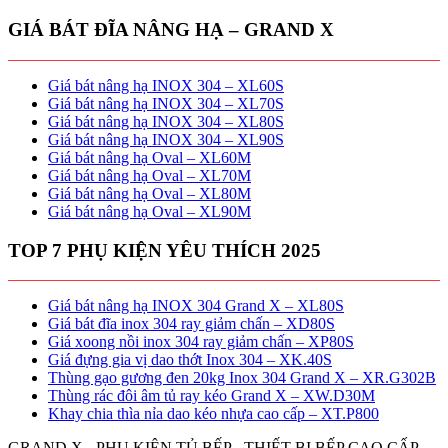
GIÁ BÁT ĐĨA NÂNG HẠ – GRAND X
Giá bát nâng hạ INOX 304 – XL60S
Giá bát nâng hạ INOX 304 – XL70S
Giá bát nâng hạ INOX 304 – XL80S
Giá bát nâng hạ INOX 304 – XL90S
Giá bát nâng hạ Oval – XL60M
Giá bát nâng hạ Oval – XL70M
Giá bát nâng hạ Oval – XL80M
Giá bát nâng hạ Oval – XL90M
TOP 7 PHỤ KIỆN YÊU THÍCH 2025
Giá bát nâng hạ INOX 304 Grand X – XL80S
Giá bát đĩa inox 304 ray giảm chấn – XD80S
Giá xoong nồi inox 304 ray giảm chấn – XP80S
Giá đựng gia vị dao thớt Inox 304 – XK.40S
Thùng gạo gương đen 20kg Inox 304 Grand X – XR.G302B
Thùng rác đôi âm tủ ray kéo Grand X – XW.D30M
Khay chia thìa nỉa dao kéo nhựa cao cấp – XT.P800
GRAND X - PHỤ KIỆN TỦ BẾP - THIẾT BỊ BẾP CAO CẤP