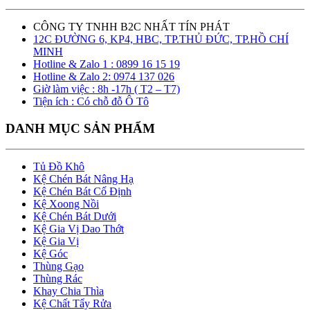
6.426.000 ₫.
CÔNG TY TNHH B2C NHẤT TÍN PHÁT
12C ĐƯỜNG 6, KP4, HBC, TP.THỦ ĐỨC, TP.HỒ CHÍ
MINH
Hotline & Zalo 1 : 0899 16 15 19
Hotline & Zalo 2: 0974 137 026
Giờ làm việc : 8h -17h ( T2 – T7)
Tiện ích : Có chỗ đỗ Ô Tô
DANH MỤC SẢN PHẨM
Tủ Đồ Khô
Kệ Chén Bát Nâng Hạ
Kệ Chén Bát Cố Định
Kệ Xoong Nồi
Kệ Chén Bát Dưới
Kệ Gia Vị Dao Thớt
Kệ Gia Vị
Kệ Góc
Thùng Gạo
Thùng Rác
Khay Chia Thìa
Kệ Chất Tẩy Rửa