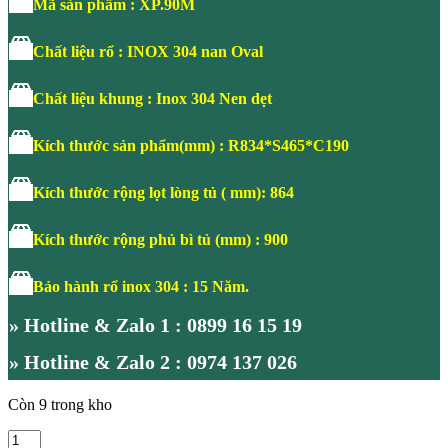
Mã sản phẩm : XP.90M
4.480.000 ₫.
là:
3.136.000 ₫.
Chất liệu rổ : INOX 304 nan Oval
Chất liệu khung : Inox 304 Nen dẹt
Kích thước sản phẩm(mm) : R834*S465*C190
Kích thước rộng lọt lòng tủ ( mm): 864
Kích thước rộng phủ bì tủ (mm) : 900
Bảo hành rổ inox 304 : 15 Năm.
» Hotline & Zalo 1 : 0899 16 15 19
» Hotline & Zalo 2 : 0974 137 026
Còn 9 trong kho
Giá