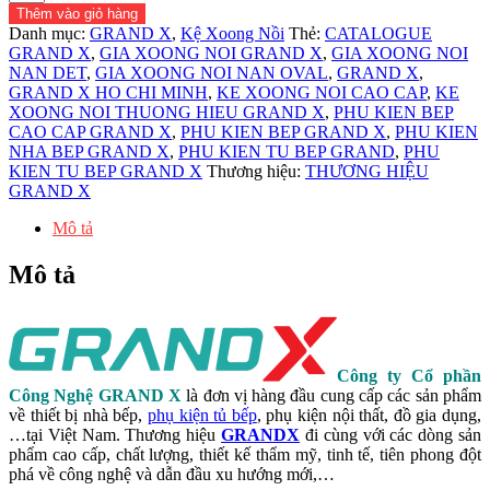
xoong
Thêm vào giỏ hàng
nồi
Danh mục:
GRAND X
,
Kệ Xoong Nồi
Thẻ:
CATALOGUE
inox
GRAND X
,
GIA XOONG NOI GRAND X
,
GIA XOONG NOI
304
NAN DET
,
GIA XOONG NOI NAN OVAL
,
GRAND X
,
nan
GRAND X HO CHI MINH
,
KE XOONG NOI CAO CAP
,
KE
Oval
XOONG NOI THUONG HIEU GRAND X
,
PHU KIEN BEP
ray
CAO CAP GRAND X
,
PHU KIEN BEP GRAND X
,
PHU KIEN
giảm
NHA BEP GRAND X
,
PHU KIEN TU BEP GRAND
,
PHU
chấn
KIEN TU BEP GRAND X
Thương hiệu:
THƯƠNG HIỆU
-
GRAND X
XP90M
số
Mô tả
lượng
Mô tả
Công ty Cổ phần
Công Nghệ GRAND X
là đơn vị hàng đầu cung cấp các sản phẩm
về thiết bị nhà bếp,
phụ kiện tủ bếp
, phụ kiện nội thất, đồ gia dụng,
…tại Việt Nam. Thương hiệu
GRANDX
đi cùng với các dòng sản
phẩm cao cấp, chất lượng, thiết kế thẩm mỹ, tinh tế, tiên phong đột
phá về công nghệ và dẫn đầu xu hướng mới,…