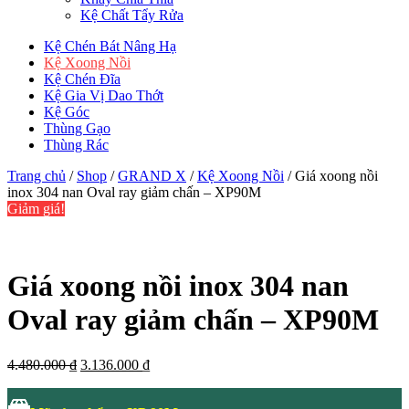
Kệ Chất Tẩy Rửa
Kệ Chén Bát Nâng Hạ
Kệ Xoong Nồi
Kệ Chén Đĩa
Kệ Gia Vị Dao Thớt
Kệ Góc
Thùng Gạo
Thùng Rác
Trang chủ
/
Shop
/
GRAND X
/
Kệ Xoong Nồi
/ Giá xoong nồi
inox 304 nan Oval ray giảm chấn – XP90M
Giảm giá!
Giá xoong nồi inox 304 nan
Oval ray giảm chấn – XP90M
Giá
Giá
4.480.000
₫
3.136.000
₫
gốc
hiện
là:
tại