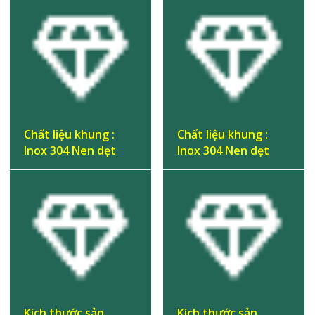
Chất liệu khung :
Chất liệu khung :
Inox 304 Nen dẹt
Inox 304 Nen dẹt
Kích thước sản
Kích thước sản