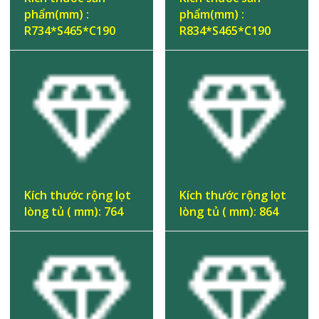
phẩm(mm) :
phẩm(mm) :
R734*S465*C190
R834*S465*C190
Kích thước rộng lọt
Kích thước rộng lọt
lòng tủ ( mm): 764
lòng tủ ( mm): 864