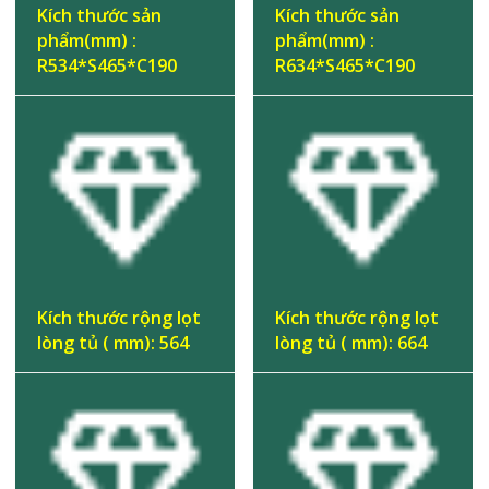
Kích thước sản
Kích thước sản
phẩm(mm) :
phẩm(mm) :
R534*S465*C190
R634*S465*C190
Kích thước rộng lọt
Kích thước rộng lọt
lòng tủ ( mm): 564
lòng tủ ( mm): 664