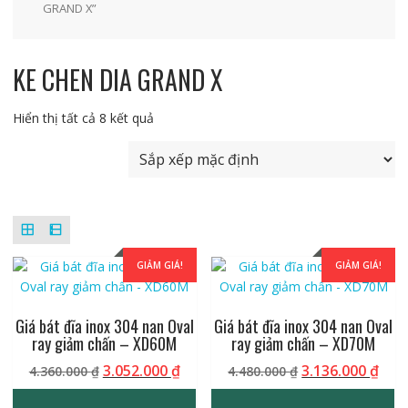
GRAND X”
KE CHEN DIA GRAND X
Hiển thị tất cả 8 kết quả
GIẢM GIÁ!
GIẢM GIÁ!
Giá bát đĩa inox 304 nan Oval
Giá bát đĩa inox 304 nan Oval
ray giảm chấn – XD60M
ray giảm chấn – XD70M
Giá
Giá
Giá
Giá
3.052.000
₫
3.136.000
₫
4.360.000
₫
4.480.000
₫
gốc
hiện
gốc
hiệ