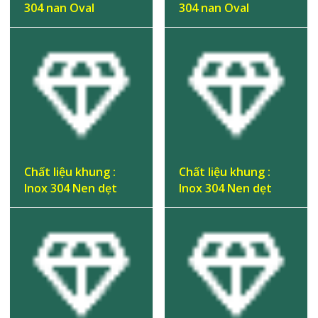
304 nan Oval
304 nan Oval
Chất liệu khung :
Chất liệu khung :
Inox 304 Nen dẹt
Inox 304 Nen dẹt