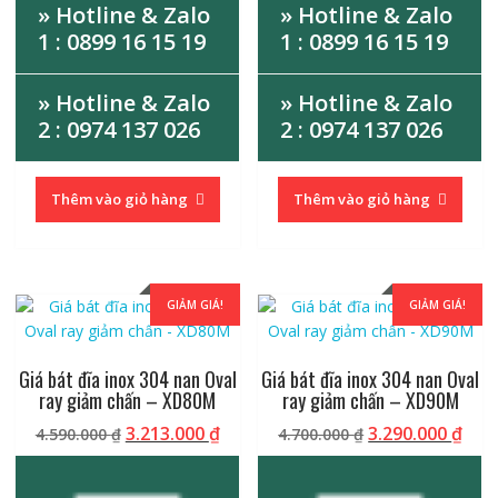
» Hotline & Zalo
» Hotline & Zalo
1 : 0899 16 15 19
1 : 0899 16 15 19
» Hotline & Zalo
» Hotline & Zalo
2 : 0974 137 026
2 : 0974 137 026
Thêm vào giỏ hàng
Thêm vào giỏ hàng
GIẢM GIÁ!
GIẢM GIÁ!
Giá bát đĩa inox 304 nan Oval
Giá bát đĩa inox 304 nan Oval
ray giảm chấn – XD80M
ray giảm chấn – XD90M
Giá
Giá
Giá
Giá
3.213.000
₫
3.290.000
₫
4.590.000
₫
4.700.000
₫
gốc
hiện
gốc
hiệ
là:
tại
là:
tại