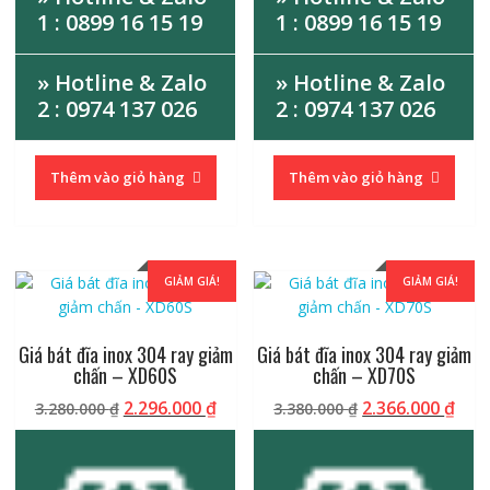
1 : 0899 16 15 19
1 : 0899 16 15 19
» Hotline & Zalo
» Hotline & Zalo
2 : 0974 137 026
2 : 0974 137 026
Thêm vào giỏ hàng
Thêm vào giỏ hàng
GIẢM GIÁ!
GIẢM GIÁ!
Giá bát đĩa inox 304 ray giảm
Giá bát đĩa inox 304 ray giảm
chấn – XD60S
chấn – XD70S
Giá
Giá
Giá
Giá
2.296.000
₫
2.366.000
₫
3.280.000
₫
3.380.000
₫
gốc
hiện
gốc
hiệ
là:
tại
là:
tại
3.280.000 ₫.
là:
3.380.000 ₫.
là: