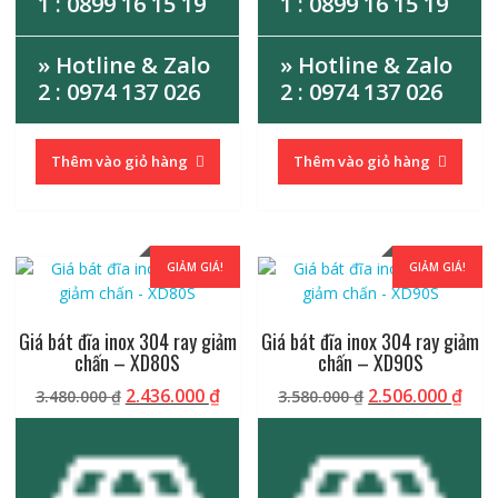
1 : 0899 16 15 19
1 : 0899 16 15 19
» Hotline & Zalo
» Hotline & Zalo
2 : 0974 137 026
2 : 0974 137 026
Thêm vào giỏ hàng
Thêm vào giỏ hàng
GIẢM GIÁ!
GIẢM GIÁ!
Giá bát đĩa inox 304 ray giảm
Giá bát đĩa inox 304 ray giảm
chấn – XD80S
chấn – XD90S
Giá
Giá
Giá
Giá
2.436.000
₫
2.506.000
₫
3.480.000
₫
3.580.000
₫
gốc
hiện
gốc
hiệ
là:
tại
là:
tại
3.480.000 ₫.
là:
3.580.000 ₫.
là:
2.436.000 ₫.
2.50