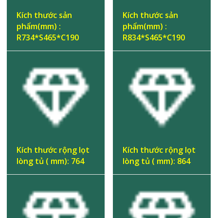
Kích thước sản
Kích thước sản
phẩm(mm) :
phẩm(mm) :
R734*S465*C190
R834*S465*C190
Kích thước rộng lọt
Kích thước rộng lọt
lòng tủ ( mm): 764
lòng tủ ( mm): 864