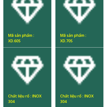
2.296.000 ₫.
2.36
Mã sản phẩm :
Mã sản phẩm :
XD.60S
XD.70S
Chất liệu rổ : INOX
Chất liệu rổ : INOX
304
304