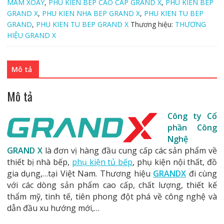
304
MAM XOAY
,
PHU KIEN BEP CAO CAP GRAND X
,
PHU KIEN BEP
-
GRAND X
,
PHU KIEN NHA BEP GRAND X
,
PHU KIEN TU BEP
XC270.80S
GRAND
,
PHU KIEN TU BEP GRAND X
Thương hiệu:
THƯƠNG
số
HIỆU GRAND X
lượng
Mô tả
Mô tả
Công ty Cổ
phần Công
Nghệ
GRAND X
là đơn vị hàng đầu cung cấp các sản phẩm về
thiết bị nhà bếp,
phụ kiện tủ bếp
, phụ kiện nội thất, đồ
gia dụng,…tại Việt Nam. Thương hiệu
GRANDX
đi cùng
với các dòng sản phẩm cao cấp, chất lượng, thiết kế
thẩm mỹ, tinh tế, tiên phong đột phá về công nghệ và
dẫn đầu xu hướng mới,…