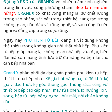
Đội ngũ R&D của GRANDX
với nhiều năm kinh nghiệm
trong lĩnh vực, cùng phương châm
“Bếp là niềm cảm
hứng”
.
GRANDX
có khát vọng mang lại sự chất lượng
trong sản phẩm, sắc nét trong thiết kế, sáng tạo trong
không gian, dẫn đầu về công nghệ, và sau cùng là tiện
nghi và đẳng cấp trong cuộc sống.
Ngày nay
PHỤ KIỆN TỦ BẾP
đang là vật dụng không
thể thiếu trong không gian nội thất nhà bếp. Phụ kiện
tủ bếp giúp mang lại không gian nhà bếp vừa đẹp, hiện
đại mà còn mang tính lưu trữ đa năng và tiện lợi cho
căn bếp nhà bạn.
Grand X
phân phối đa dạng sản phẩm phụ kiện tủ bếp,
thiết bị nhà bếp như :
Kệ giá bát nâng hạ, tủ đồ khô, kệ
gia vị dao thớt, kệ góc, thùng gạo, thùng rác… cùng với
thiết bị bếp cao cấp như : máy rửa chén, lò nướng, lò vi
sóng, bếp từ, bếp hồng ngoại, hút mùi, nồi chiên không
dầu …
Sản phẩm thương hiệu
G
rand X
được nhà máy kiểm