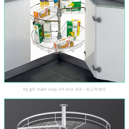
Kệ góc mâm xoay 3/4 Inox 304 – XC270.80S