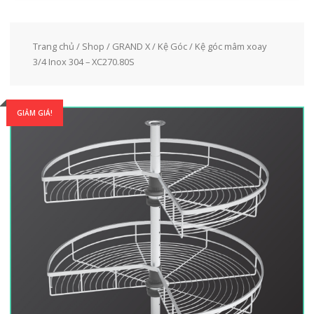
Trang chủ
/
Shop
/
GRAND X
/
Kệ Góc
/ Kệ góc mâm xoay
3/4 Inox 304 – XC270.80S
GIẢM GIÁ!