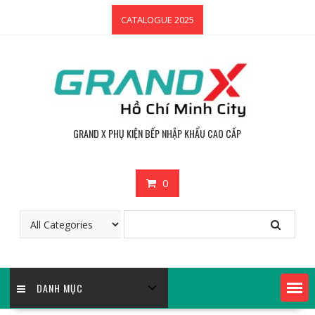
Skip
CATALOGUE 2025
to
content
GRAND X PHỤ KIỆN BẾP NHẬP KHẨU CAO CẤP
0
DANH MỤC