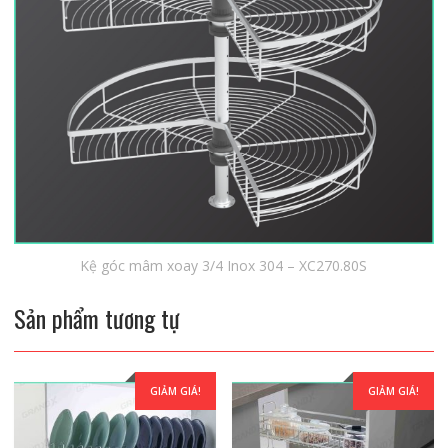
Kệ góc mâm xoay 3/4 Inox 304 – XC270.80S
Sản phẩm tương tự
GIẢM GIÁ!
GIẢM GIÁ!