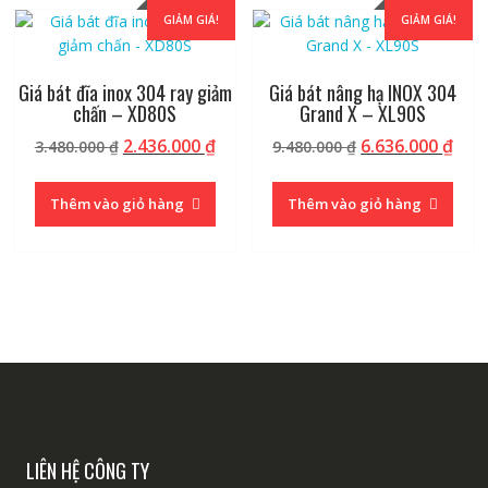
GIẢM GIÁ!
GIẢM GIÁ!
Giá bát đĩa inox 304 ray giảm
Giá bát nâng hạ INOX 304
chấn – XD80S
Grand X – XL90S
Giá
Giá
Giá
Giá
2.436.000
₫
6.636.000
₫
3.480.000
₫
9.480.000
₫
gốc
hiện
gốc
hiệ
là:
tại
là:
tại
Thêm vào giỏ hàng
Thêm vào giỏ hàng
3.480.000 ₫.
là:
9.480.000 ₫.
là:
2.436.000 ₫.
6.63
LIÊN HỆ CÔNG TY