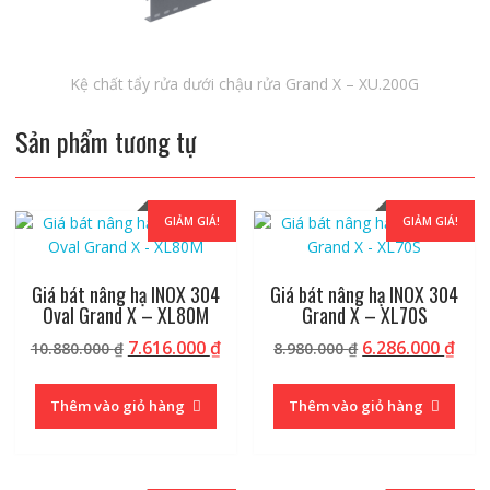
Kệ chất tẩy rửa dưới chậu rửa Grand X – XU.200G
Sản phẩm tương tự
GIẢM GIÁ!
GIẢM GIÁ!
Giá bát nâng hạ INOX 304
Giá bát nâng hạ INOX 304
Oval Grand X – XL80M
Grand X – XL70S
Giá
Giá
Giá
Giá
7.616.000
₫
6.286.000
₫
10.880.000
₫
8.980.000
₫
gốc
hiện
gốc
hiệ
là:
tại
là:
tại
Thêm vào giỏ hàng
Thêm vào giỏ hàng
10.880.000 ₫.
là:
8.980.000 ₫.
là:
7.616.000 ₫.
6.28