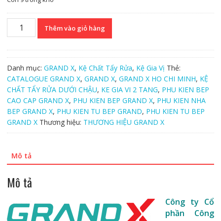
Kệ
Thêm vào giỏ hàng
chất
tẩy
rửa
dưới
Danh mục:
GRAND X
,
Kệ Chất Tẩy Rửa
,
Kệ Gia Vị
Thẻ:
chậu
CATALOGUE GRAND X
,
GRAND X
,
GRAND X HO CHI MINH
,
KỆ
rửa
CHẤT TẨY RỬA DƯỚI CHẬU
,
KE GIA VI 2 TANG
,
PHU KIEN BEP
Grand
CAO CAP GRAND X
,
PHU KIEN BEP GRAND X
,
PHU KIEN NHA
X
BEP GRAND X
,
PHU KIEN TU BEP GRAND
,
PHU KIEN TU BEP
-
GRAND X
Thương hiệu:
THƯƠNG HIỆU GRAND X
XU.200G
số
lượng
Mô tả
Mô tả
Công ty Cổ
phần Công