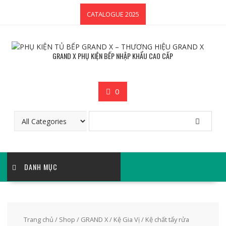
Skip
CATALOGUE 2025
to
content
GRAND X PHỤ KIỆN BẾP NHẬP KHẨU CAO CẤP
0
DANH MỤC
Trang chủ
/
Shop
/
GRAND X
/
Kệ Gia Vị
/ Kệ chất tẩy rửa