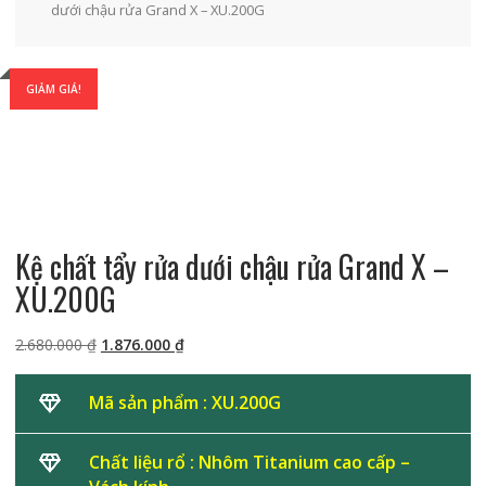
dưới chậu rửa Grand X – XU.200G
GIẢM GIÁ!
Kệ chất tẩy rửa dưới chậu rửa Grand X –
XU.200G
Giá
Giá
2.680.000
₫
1.876.000
₫
gốc
hiện
là:
tại
Mã sản phẩm : XU.200G
2.680.000 ₫.
là:
1.876.000 ₫.
Chất liệu rổ : Nhôm Titanium cao cấp –