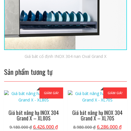
Giá bát cố định INOX 304 nan Oval Grand X
Sản phẩm tương tự
GIẢM GIÁ!
GIẢM GIÁ!
Giá bát nâng hạ INOX 304
Giá bát nâng hạ INOX 304
Grand X – XL80S
Grand X – XL70S
Giá
Giá
Giá
Giá
6.426.000
₫
6.286.000
₫
9.180.000
₫
8.980.000
₫