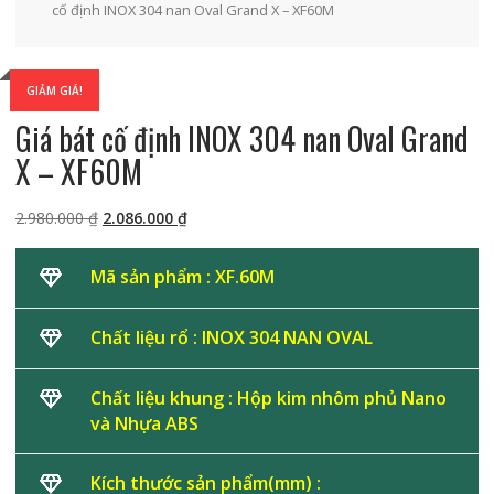
cố định INOX 304 nan Oval Grand X – XF60M
GIẢM GIÁ!
Giá bát cố định INOX 304 nan Oval Grand
X – XF60M
Giá
Giá
2.980.000
₫
2.086.000
₫
gốc
hiện
là:
tại
Mã sản phẩm : XF.60M
2.980.000 ₫.
là:
2.086.000 ₫.
Chất liệu rổ : INOX 304 NAN OVAL
Chất liệu khung : Hộp kim nhôm phủ Nano
và Nhựa ABS
Kích thước sản phẩm(mm) :