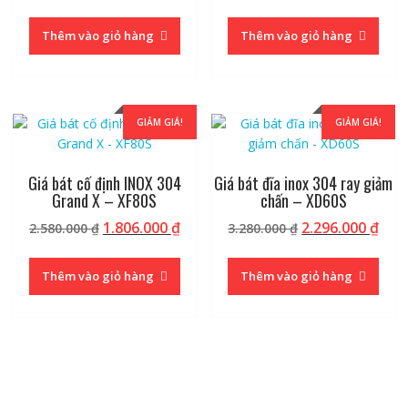
gốc
hiện
gốc
hiệ
là:
tại
là:
tại
Thêm vào giỏ hàng
Thêm vào giỏ hàng
9.180.000 ₫.
là:
8.980.000 ₫.
là:
6.426.000 ₫.
6.28
GIẢM GIÁ!
GIẢM GIÁ!
Giá bát cố định INOX 304
Giá bát đĩa inox 304 ray giảm
Grand X – XF80S
chấn – XD60S
Giá
Giá
Giá
Giá
1.806.000
₫
2.296.000
₫
2.580.000
₫
3.280.000
₫
gốc
hiện
gốc
hiệ
là:
tại
là:
tại
Thêm vào giỏ hàng
Thêm vào giỏ hàng
2.580.000 ₫.
là:
3.280.000 ₫.
là:
1.806.000 ₫.
2.29