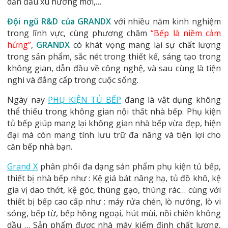
dẫn đầu xu hướng mới,…
Đội ngũ R&D của GRANDX
với nhiều năm kinh nghiệm
trong lĩnh vực, cùng phương châm
“Bếp là niềm cảm
hứng”
,
GRANDX
có khát vọng mang lại sự chất lượng
trong sản phẩm, sắc nét trong thiết kế, sáng tạo trong
không gian, dẫn đầu về công nghệ, và sau cùng là tiện
nghi và đẳng cấp trong cuộc sống.
Ngày nay
PHỤ KIỆN TỦ BẾP
đang là vật dụng không
thể thiếu trong không gian nội thất nhà bếp. Phụ kiện
tủ bếp giúp mang lại không gian nhà bếp vừa đẹp, hiện
đại mà còn mang tính lưu trữ đa năng và tiện lợi cho
căn bếp nhà bạn.
Grand X
phân phối đa dạng sản phẩm phụ kiện tủ bếp,
thiết bị nhà bếp như : Kệ giá bát nâng hạ, tủ đồ khô, kệ
gia vị dao thớt, kệ góc, thùng gạo, thùng rác… cùng với
thiết bị bếp cao cấp như : máy rửa chén, lò nướng, lò vi
sóng, bếp từ, bếp hồng ngoại, hút mùi, nồi chiên không
dầu … Sản phẩm được nhà máy kiểm định chất lượng,