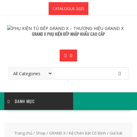
Skip
CATALOGUE 2025
to
content
GRAND X PHỤ KIỆN BẾP NHẬP KHẨU CAO CẤP
0
DANH MỤC
Trang chủ
/
Shop
/
GRAND X
/
Kệ Chén Bát Cố Định
/ Giá bát