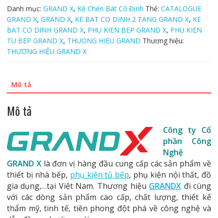
INOX
Danh mục:
GRAND X
,
Kệ Chén Bát Cố Định
Thẻ:
CATALOGUE
304
GRAND X
,
GRAND X
,
KE BAT CO DINH 2 TANG GRAND X
,
KE
nan
BAT CO DINH GRAND X
,
PHU KIEN BEP GRAND X
,
PHU KIEN
Oval
TU BEP GRAND X
,
THUONG HIEU GRAND
Thương hiệu:
Grand
THƯƠNG HIỆU GRAND X
X
-
XF60M
Mô tả
số
lượng
Mô tả
Công ty Cổ
phần Công
Nghệ
GRAND X
là đơn vị hàng đầu cung cấp các sản phẩm về
thiết bị nhà bếp,
phụ kiện tủ bếp
, phụ kiện nội thất, đồ
gia dụng,…tại Việt Nam. Thương hiệu
GRANDX
đi cùng
với các dòng sản phẩm cao cấp, chất lượng, thiết kế
thẩm mỹ, tinh tế, tiên phong đột phá về công nghệ và